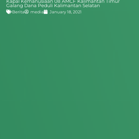
Kapal Kemanusiaan 08 AMCF Kalimantan Timur
Tentang Kami
Galang Dana Peduli Kalimantan Selatan
Berita
media
January 18, 2021