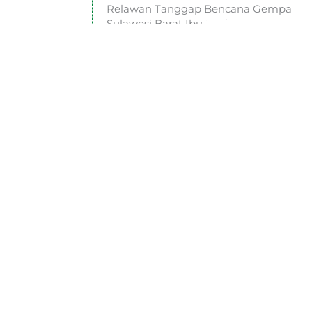
Relawan Tanggap Bencana Gempa
Sulawesi Barat Ibu Prof.
Selanjutnya
Sekre
Ja
K
J