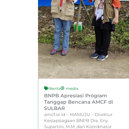
Berita
media
BNPB Apresiasi Program
Tanggap Bencana AMCF di
SULBAR
amcf.or.id – MAMUJU – Direktur
Kesiapsiagaan BNPB Dra. Eny
Supartini, M.M, dan Koordinator