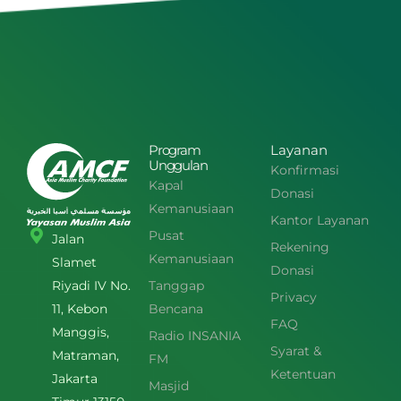
Program
Layanan
Unggulan
Konfirmasi
Kapal
Donasi
Kemanusiaan
Kantor Layanan
Pusat
Jalan
Rekening
Kemanusiaan
Slamet
Donasi
Tanggap
Riyadi IV No.
Privacy
Bencana
11, Kebon
FAQ
Manggis,
Radio INSANIA
Syarat &
Matraman,
FM
Ketentuan
Jakarta
Masjid