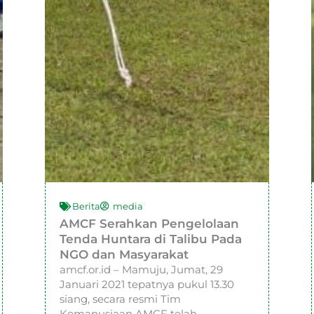
Berita
media
AMCF Serahkan Pengelolaan
Tenda Huntara di Talibu Pada
NGO dan Masyarakat
amcf.or.id – Mamuju, Jumat, 29
Januari 2021 tepatnya pukul 13.30
siang, secara resmi Tim
Kemanusiaan AMCF telah