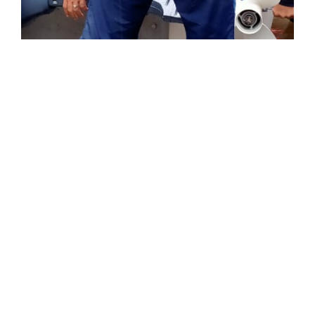
Berita
media
Jiwa Ragaku Demi Kemanusiaan