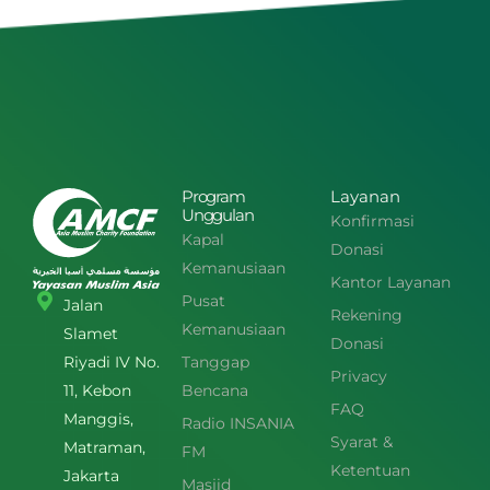
Program
Layanan
Unggulan
Konfirmasi
Kapal
Donasi
Kemanusiaan
Kantor Layanan
Pusat
Jalan
Rekening
Kemanusiaan
Slamet
Donasi
Tanggap
Riyadi IV No.
Privacy
Bencana
11, Kebon
FAQ
Manggis,
Radio INSANIA
Syarat &
Matraman,
FM
Ketentuan
Jakarta
Masjid